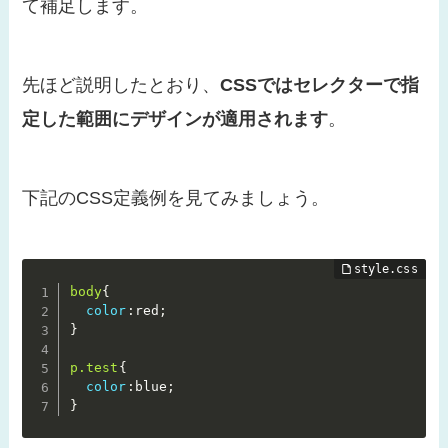
て補足します。
先ほど説明したとおり、
CSSではセレクターで指
定した範囲にデザインが適用されます
。
下記のCSS定義例を見てみましょう。
body
{
color
:
red
;
}
p.test
{
color
:
blue
;
}