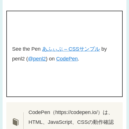
See the Pen
あふぃぶ – CSSサンプル
by
penl2 (
@penl2
) on
CodePen
.
CodePen（https://codepen.io/）は、
HTML、JavaScript、CSSの動作確認