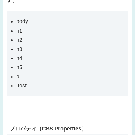
す。
body
h1
h2
h3
h4
h5
p
.test
プロパティ（CSS Properties）