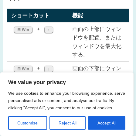
ショートカット
機能
+
画面の上部にウィン
⊞ Win
↑
ドウを配置、または
ウィンドウを最大化
する。
+
画面の下部にウィン
⊞ Win
↓
ドウを配置、または
We value your privacy
ウィンドウを最小化
する。
We use cookies to enhance your browsing experience, serve
personalised ads or content, and analyse our traffic. By
+
画面の右側にウィン
clicking "Accept All", you consent to our use of cookies.
⊞ Win
→
ドウを配置、または
Customise
Reject All
Accept All
ウィンドウを最大化
する。