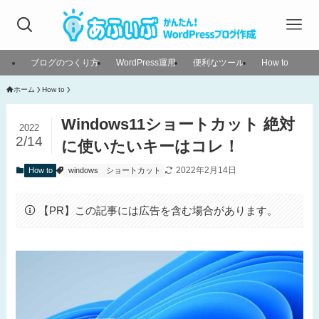
ブログのつくり方
WordPress運用
便利なツール
How to
ホーム
How to
Windows11ショートカット 絶対
2022
2/14
に使いたいキーはコレ！
2022年2月14日
How to
windows
ショートカット
【PR】この記事には広告を含む場合があります。